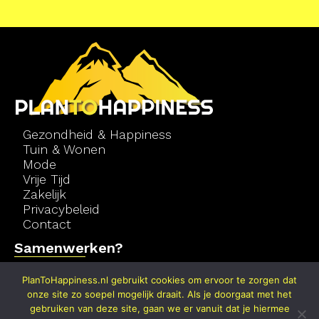
Gezondheid & Happiness
Tuin & Wonen
Mode
Vrije Tijd
Zakelijk
Privacybeleid
Contact
Samenwerken?
Wil je ook bijdragen aan deze website door
PlanToHappiness.nl gebruikt cookies om ervoor te zorgen dat
met een mooi idee te komen of door een
onze site zo soepel mogelijk draait. Als je doorgaat met het
gebruiken van deze site, gaan we er vanuit dat je hiermee
mooie blog. Laat het ons dan gerust weten