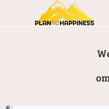
We
om