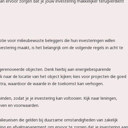
kan ervoor zorgen dat je jouw investering makkelijker terugverdient
tie voor milieubewuste beleggers die hun investeringen willen
vestering maakt, is het belangrijk om de volgende regels in acht te
erenoveerde objecten. Denk hierbij aan energiebesparende
k naar de locatie van het object kijken; kies voor projecten die goed
entra, waardoor de waarde in de toekomst kan verhogen.
vinden, zodat je je investering kan voltooien. Kijk naar leningen,
ieven en voorwaarden.
ilieueisen die gelden bij duurzame omstandigheden van zakelijk
ring en afvalmanagement om ervoor te zorgen dat je investering aan