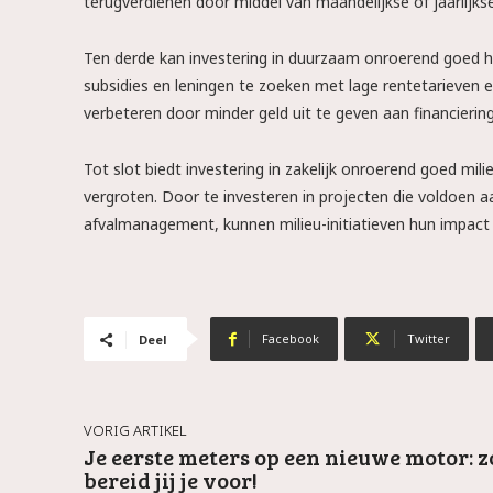
terugverdienen door middel van maandelijkse of jaarlijks
Ten derde kan investering in duurzaam onroerend goed he
subsidies en leningen te zoeken met lage rentetarieven e
verbeteren door minder geld uit te geven aan financiering
Tot slot biedt investering in zakelijk onroerend goed mili
vergroten. Door te investeren in projecten die voldoen a
afvalmanagement, kunnen milieu-initiatieven hun impact 
Facebook
Twitter
Deel
VORIG ARTIKEL
Je eerste meters op een nieuwe motor: z
bereid jij je voor!